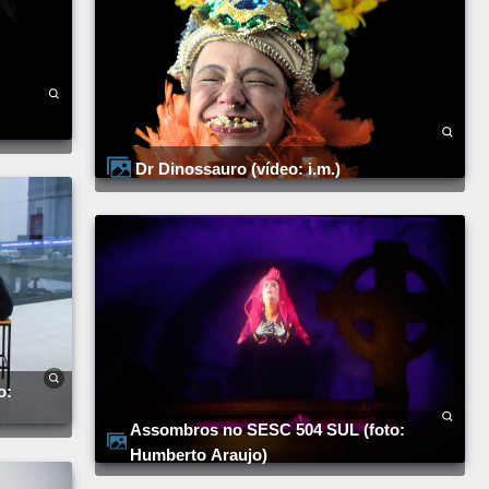
Dr Dinossauro (vídeo: i.m.)
Assombros no SESC 504 SUL (foto:
Humberto Araujo)