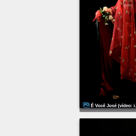
É Você José (vídeo: i