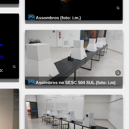
Assombros (foto: i.m.)
Assimbros no SESC 504 SUL (foto: i.m)