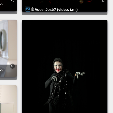
É Você, José? (vídeo: i.m.)