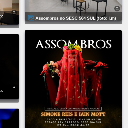
Assombros no SESC 504 SUL (foto: i.m)