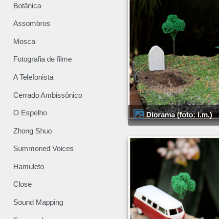
Botânica
Assombros
Mosca
Fotografia de filme
A Telefonista
Cerrado Ambissônico
O Espelho
Diorama (foto: i.m.)
Zhong Shuo
Summoned Voices
Hamuleto
Close
Sound Mapping