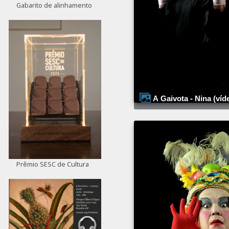
Gabarito de alinhamento
A Gaivota - Nina (víd
Prêmio SESC de Cultura