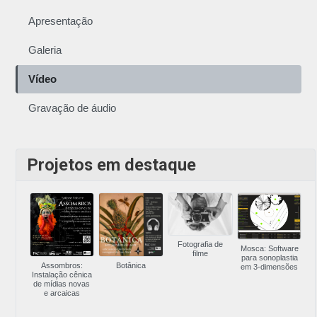
Apresentação
Galeria
Vídeo
Gravação de áudio
Projetos em destaque
Fotografia de
Mosca: Software
filme
para sonoplastia
Assombros:
Botânica
em 3-dimensões
Instalação cênica
de mídias novas
e arcaicas