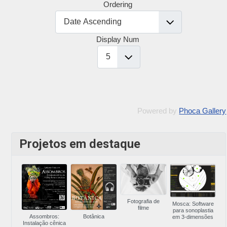
Ordering
Display Num
Powered by
Phoca Gallery
Projetos em destaque
Fotografia de
Mosca: Software
filme
para sonoplastia
Assombros:
Botânica
em 3-dimensões
Instalação cênica