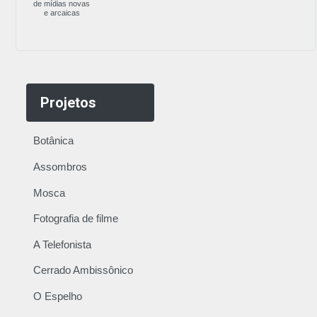
de mídias novas
e arcaicas
Projetos
Botânica
Assombros
Mosca
Fotografia de filme
A Telefonista
Cerrado Ambissônico
O Espelho